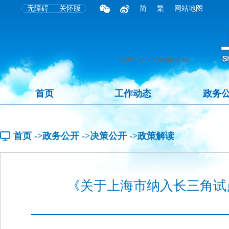
无障碍
关怀版
简
繁
网站地图
首页
工作动态
政务
首页
->政务公开
->决策公开
->政策解读
《关于上海市纳入长三角试