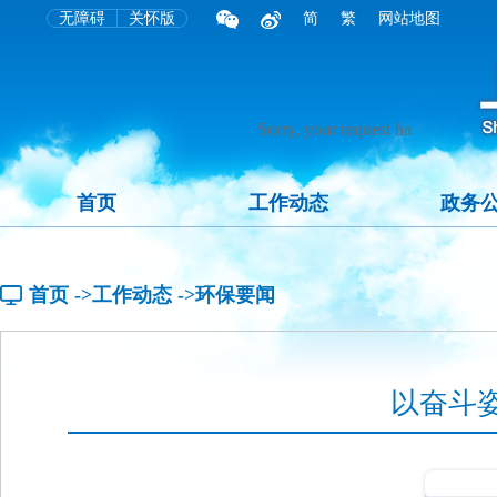
无障碍
关怀版
简
繁
网站地图
首页
工作动态
政务
首页
->工作动态
->环保要闻
以奋斗