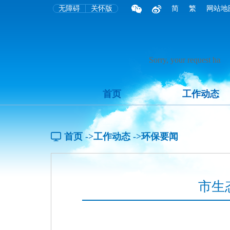
无障碍
关怀版
简
繁
网站地
首页
工作动态
首页
->工作动态
->环保要闻
市生