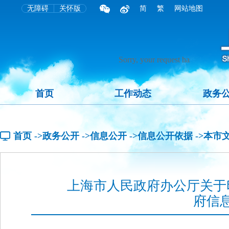
无障碍
关怀版
简
繁
网站地图
首页
工作动态
政务
首页
->政务公开
->信息公开
->信息公开依据
->本市
上海市人民政府办公厅关于
府信