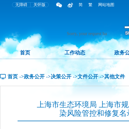
无障碍
关怀版
简
繁
网站地图
首页
工作动态
政务
首页
->政务公开
->决策公开
->文件公开
->其他文件
上海市生态环境局 上海市
染风险管控和修复名