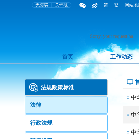
无障碍
关怀版
简
繁
网站地
首页
工作动态
法规政策标准
中
法律
中
行政法规
中