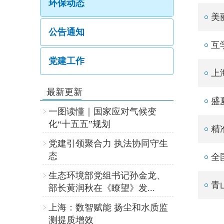
环保动态
美
公告通知
互
党建工作
上
最新更新
盛
一图读懂｜国家应对气候变
化“十五五”规划
精
党建引领聚合力 执法协同守生
态
全
生态环境部党组书记孙金龙、
青
部长黄润秋在《瞭望》发...
上海：数智赋能 扬尘和水质监
测提质增效