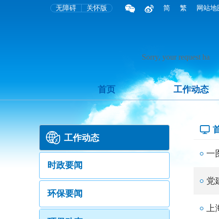
无障碍
关怀版
简
繁
网站地
首页
工作动态
工作动态
一
时政要闻
党
环保要闻
上