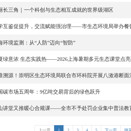
丽长三角｜一个科创与生态相互成就的世界级湖区
学互鉴促提升，交流赋能强治理——市生态环境局举办餐饮
海环境监测：从“人防”迈向“智防”
夏绿意浓 生态实践热——2026上海暑期多元生态课堂点
准溯源！崇明区生态环境局联合市环科院开展八滧港断面
国碳市场五周年：9亿吨交易背后的绿色跃升
山讲堂又推暖心合规课——全市不予处罚企业集中普法教
上一页
1
2
3
4
5
下一页
跳