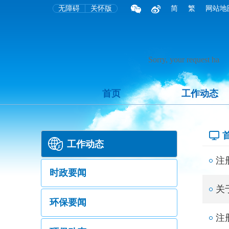
无障碍
关怀版
简
繁
网站地
首页
工作动态
工作动态
注
时政要闻
关
环保要闻
注