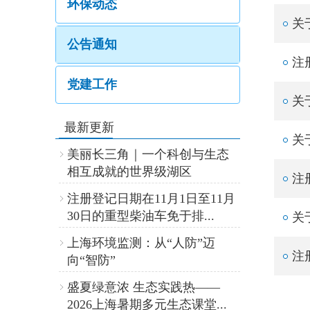
环保动态
关
公告通知
注
党建工作
关
最新更新
关
美丽长三角｜一个科创与生态
相互成就的世界级湖区
注
注册登记日期在11月1日至11月
30日的重型柴油车免于排...
关
上海环境监测：从“人防”迈
注
向“智防”
盛夏绿意浓 生态实践热——
2026上海暑期多元生态课堂...